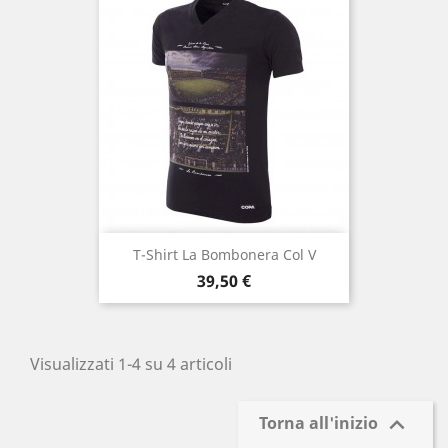
T-Shirt La Bombonera Col V
Prezzo
39,50 €
Visualizzati 1-4 su 4 articoli

Torna all'inizio