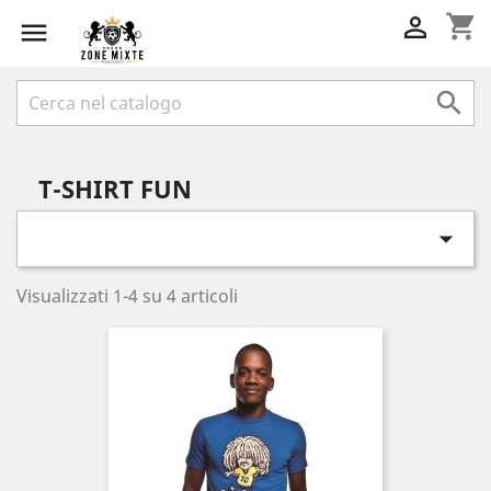
shopping_cart



T-SHIRT FUN

Visualizzati 1-4 su 4 articoli