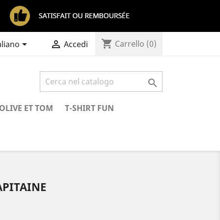
shopping_cart


Carrello
(0)
aliano
Accedi

OLIVE ET TOM
T-SHIRT FUN
APITAINE