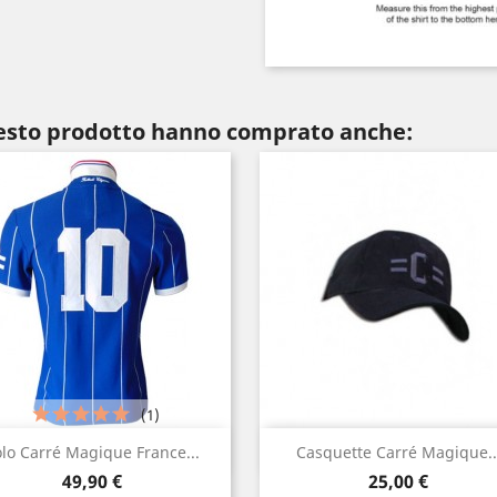
uesto prodotto hanno comprato anche:
(1)
Anteprima
Anteprima


lo Carré Magique France...
Casquette Carré Magique..
Prezzo
Prezzo
49,90 €
25,00 €