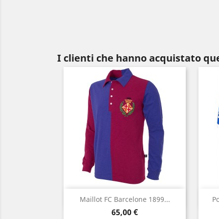
I clienti che hanno acquistato q
Anteprima

Maillot FC Barcelone 1899...
Po
Prezzo
65,00 €