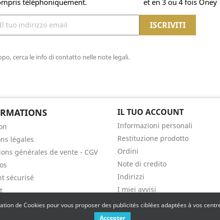
ompris téléphoniquement.
et en 3 ou 4 fois Oney
o, cerca le info di contatto nelle note legali.
ORMATIONS
IL TUO ACCOUNT
Informazioni personali
son
Restituzione prodotto
ns légales
Ordini
ions générales de vente - CGV
Note di credito
os
Indirizzi
t sécurisé
I miei avvisi
t
isation de Cookies pour vous proposer des publicités ciblées adaptées à vos centres
Accepter