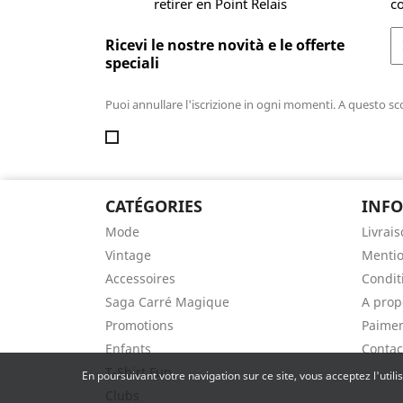
retirer en Point Relais
c
Ricevi le nostre novità e le offerte
speciali
Puoi annullare l'iscrizione in ogni momenti. A questo scop
CATÉGORIES
INF
Mode
Livrai
Vintage
Mentio
Accessoires
Condit
Saga Carré Magique
A prop
Promotions
Paimen
Enfants
Contac
T-Shirt Fun
En poursuivant votre navigation sur ce site, vous acceptez l'util
Clubs