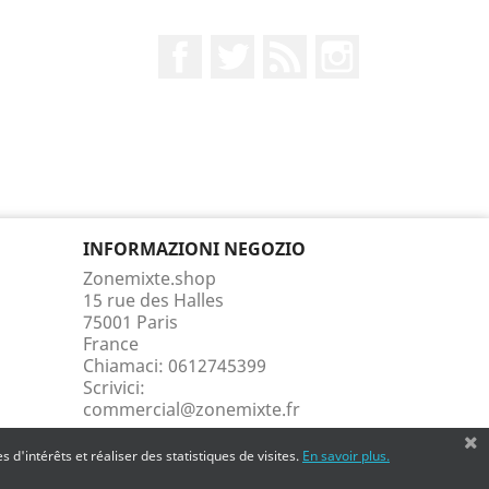
Facebook
Twitter
Rss
Instagram
INFORMAZIONI NEGOZIO
Zonemixte.shop
15 rue des Halles
75001 Paris
France
Chiamaci:
0612745399
Scrivici:
commercial@zonemixte.fr
 d'intérêts et réaliser des statistiques de visites.
En savoir plus.