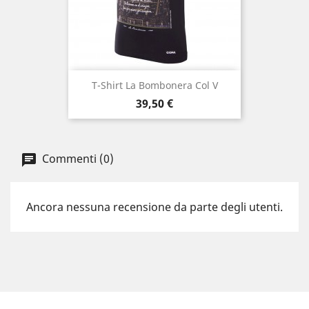
T-Shirt La Bombonera Col V
Prezzo
39,50 €
Commenti (0)
Ancora nessuna recensione da parte degli utenti.