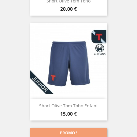
Short Olive Tom Toho
Prix
20,00 €
Short Olive Tom Toho Enfant
Prix
15,00 €
PROMO !