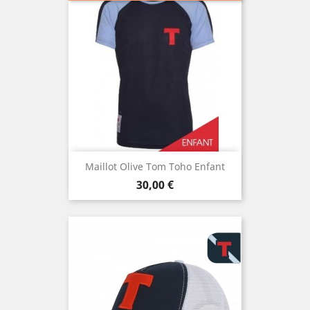
Maillot Olive Tom Toho Enfant
Prix
30,00 €