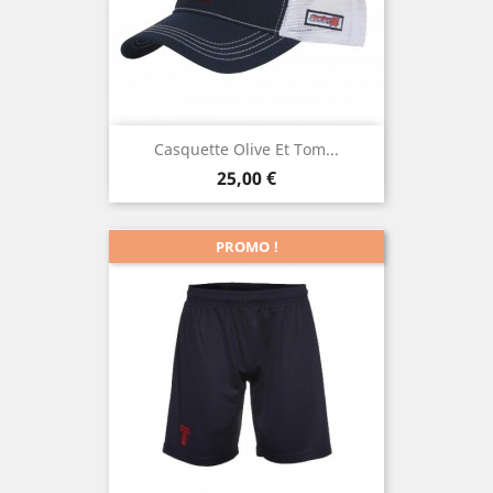
Casquette Olive Et Tom...
Prix
25,00 €
PROMO !