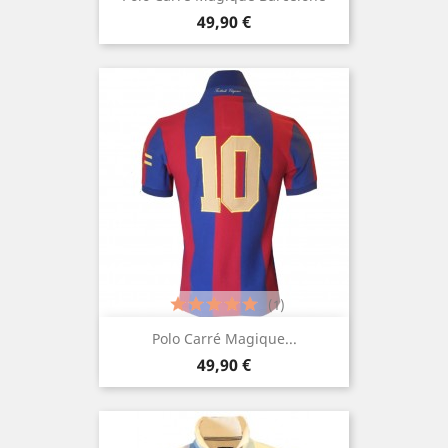
Prix
49,90 €
(1)
Polo Carré Magique...
Prix
49,90 €