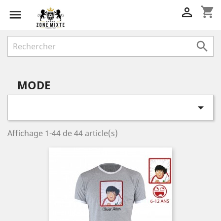
shopping_cart



MODE

Affichage 1-44 de 44 article(s)