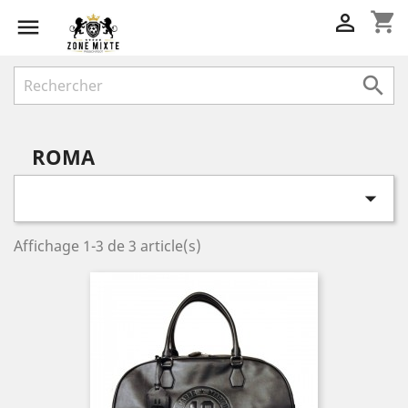
shopping_cart



ROMA

Affichage 1-3 de 3 article(s)