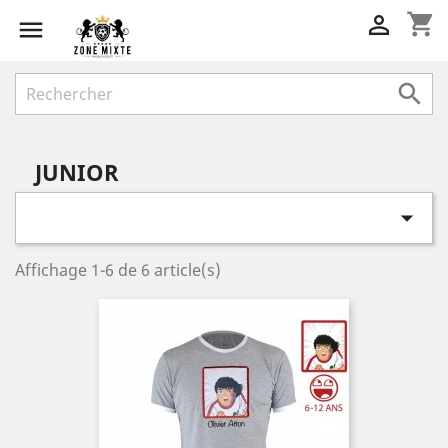
shopping_cart



JUNIOR

Affichage 1-6 de 6 article(s)