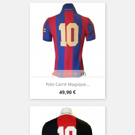
(1)
Polo Carré Magique...
Prezzo
49,90 €