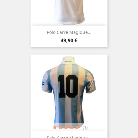
Polo Carré Magique...
Prezzo
49,90 €
(1)
Polo Carré Magique...