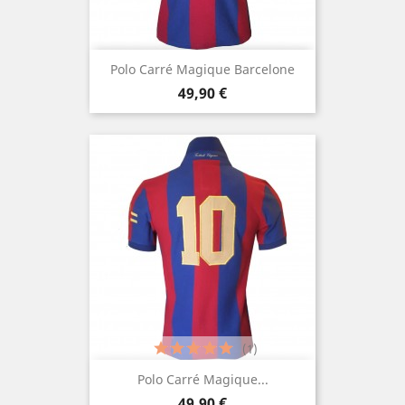
Polo Carré Magique Barcelone
Prezzo
49,90 €
(1)
Polo Carré Magique...
Prezzo
49,90 €