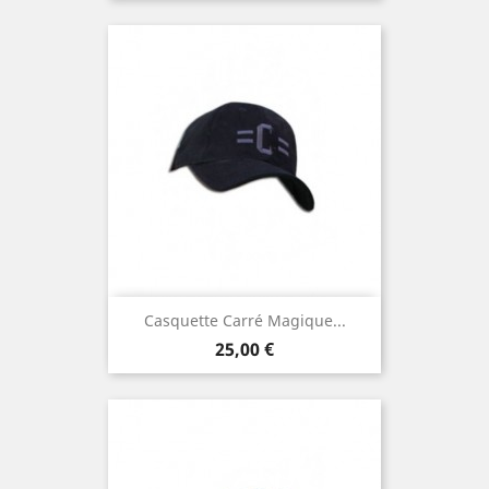
Casquette Carré Magique...
Prezzo
25,00 €