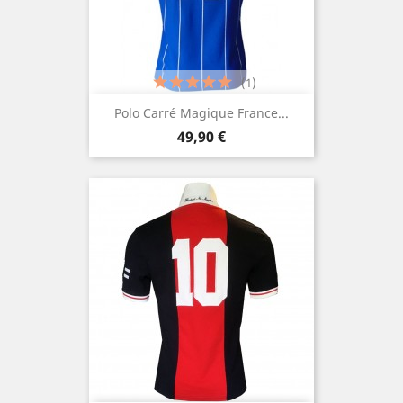
(1)
Polo Carré Magique France...
Prezzo
49,90 €