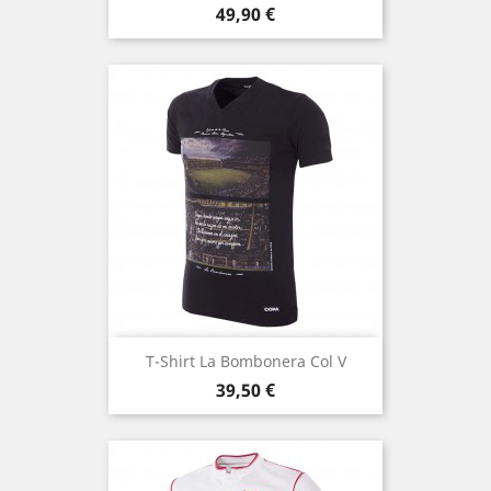
Prezzo
49,90 €
T-Shirt La Bombonera Col V
Prezzo
39,50 €