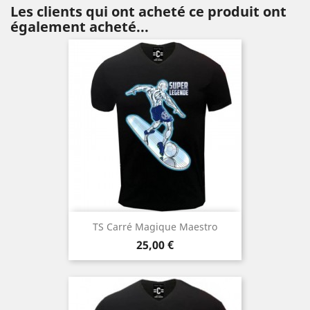
Les clients qui ont acheté ce produit ont
également acheté...
TS Carré Magique Maestro
Prix
25,00 €