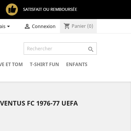
shopping_cart


Panier
(0)
ais
Connexion

VE ET TOM
T-SHIRT FUN
ENFANTS
VENTUS FC 1976-77 UEFA