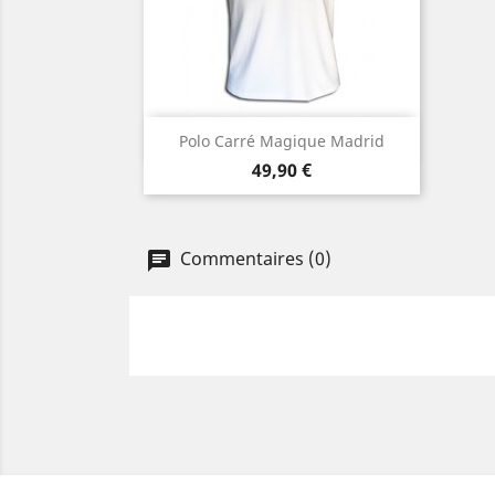
Aperçu rapide

Polo Carré Magique Madrid
Prix
49,90 €
Commentaires (0)