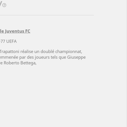
lle Juventus FC
6-77 UEFA
Trapattoni réalise un doublé championnat,
emmenée par des joueurs tels que Giuseppe
re Roberto Bettega
,