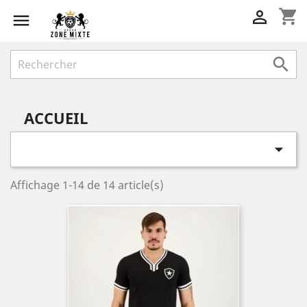
shopping_cart



ACCUEIL

Affichage 1-14 de 14 article(s)