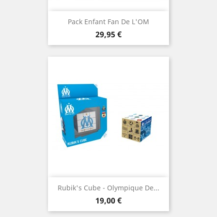
Pack Enfant Fan De L'OM
Prix
29,95 €
Rubik's Cube - Olympique De...
Prix
19,00 €