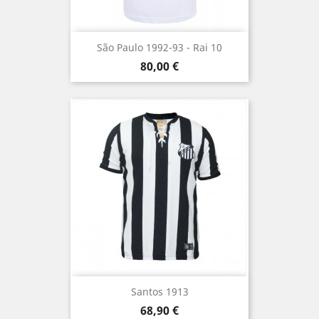
São Paulo 1992-93 - Rai 10
Prix
80,00 €
Santos 1913
Prix
68,90 €