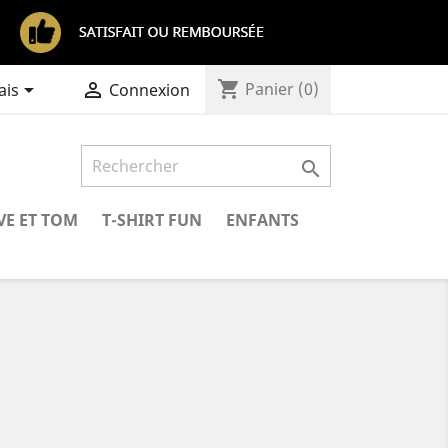
shopping_cart


Panier
(0)
ais
Connexion

VE ET TOM
T-SHIRT FUN
ENFANTS