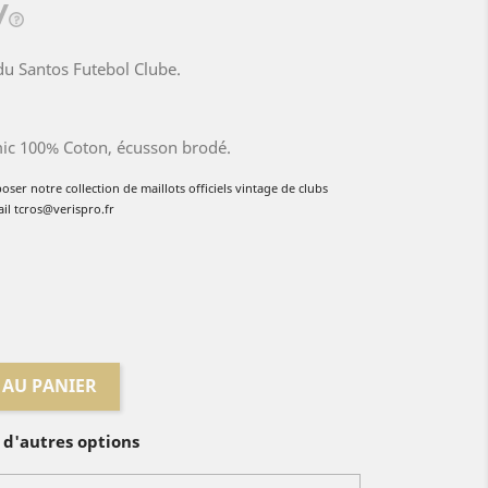
 du Santos Futebol Clube.
mic 100% Coton, écusson brodé.
poser no
tre collection de
maillots officiels vintage de clubs
ail tcros@verispro.fr
 AU PANIER
 d'autres options