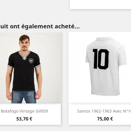
duit ont également acheté...
Aperçu rapide
Aperçu rapide


Botafogo Vintage GV009
Santos 1962-1963 Avec N°1
Prix
Prix
53,70 €
75,00 €