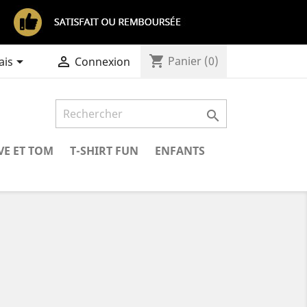
shopping_cart


Panier
(0)
ais
Connexion

VE ET TOM
T-SHIRT FUN
ENFANTS