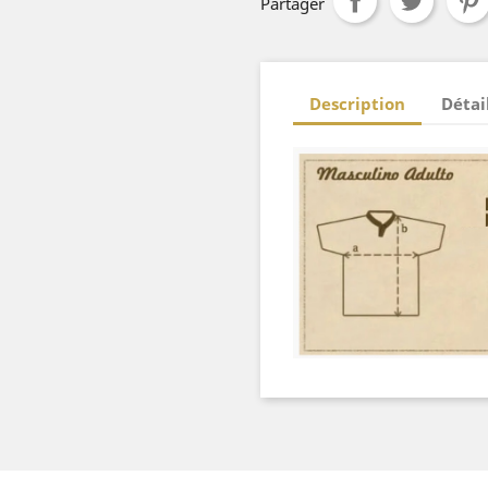
Partager
Description
Détai