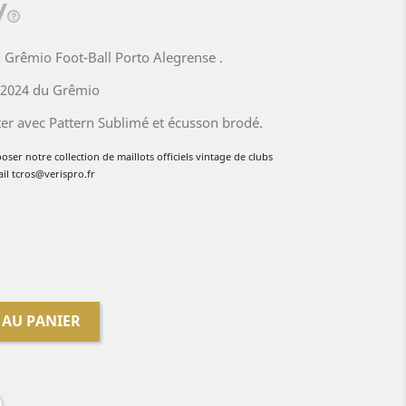
du Grêmio Foot-Ball Porto Alegrense .
ic 2024 du Grêmio
er avec Pattern Sublimé et écusson brodé.
poser no
tre collection de
maillots officiels vintage de clubs
ail tcros@verispro.fr
 AU PANIER