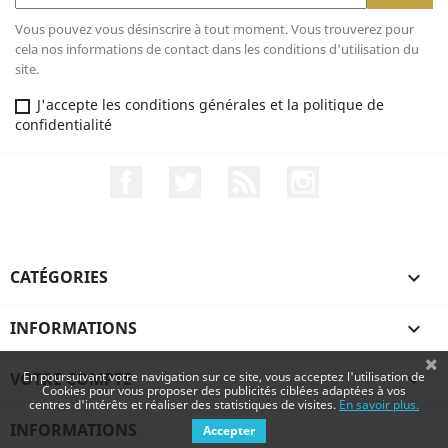
Vous pouvez vous désinscrire à tout moment. Vous trouverez pour
cela nos informations de contact dans les conditions d'utilisation du
site.
J'accepte les conditions générales et la politique de
confidentialité
Facebook
Twitter
Rss
Instagram
CATÉGORIES

INFORMATIONS

VOTRE COMPTE

En poursuivant votre navigation sur ce site, vous acceptez l'utilisation de
Cookies pour vous proposer des publicités ciblées adaptées à vos
centres d'intérêts et réaliser des statistiques de visites.
En savoir plus.
INFORMATIONS
Accepter